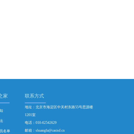
之家
联系方式
地址：北京市海淀区中关村东路55号思源楼
知
1201室
法
电话：010-62542629
邮箱：shuangfa@casisd.cn
员名单