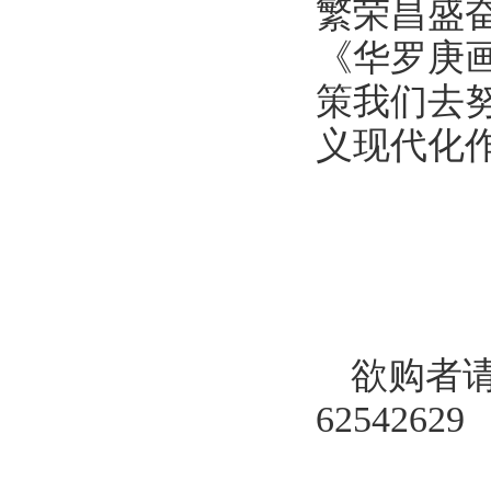
繁荣昌盛
《华罗庚
策我们去
义现代化
欲购者请
62542629